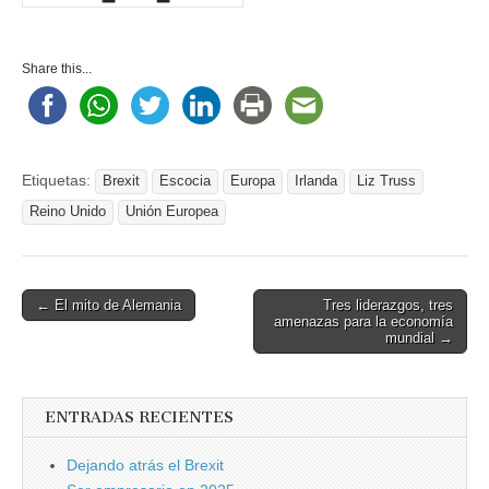
Share this...
Etiquetas:
Brexit
Escocia
Europa
Irlanda
Liz Truss
Reino Unido
Unión Europea
Post
← El mito de Alemania
Tres liderazgos, tres
amenazas para la economía
navigation
mundial →
ENTRADAS RECIENTES
Dejando atrás el Brexit