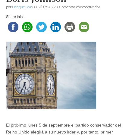
en
por
Enrique Feás
•
02/09/2022
•
Comentarios desactivados
El
Reino
Share this...
Unido
después
de
Boris
Johnson
El próximo lunes 5 de septiembre el partido conservador del
Reino Unido elegirá a su nuevo líder y, por tanto, primer