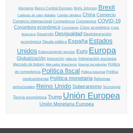
Brexit
Banco Central Europeo
Boris Johnson
Alemania
China
Comercio
Cadenas de valor globales
Cambio climático
COVID-19
Comercio internacional
Coronavirus
Competencia
Coyuntura económica
Crisis económica
Crecimiento
Crisis
Desigualdad
Desintegración
financiera
Desarrollo
Estados
España
económica
Deuda pública
Europa
Unidos
Euro
Estancamiento secular
Globalización
Integración europea
Imposición
inflación
Mercado de trabajo
Política
Mercados financieros
Nuevas tecnologías
Política fiscal
de competencia
Política
Política industrial
Política monetaria
Reformas
medioambiental
Reino Unido
Soberanismo
estructurales
Tecnología
Unión Europea
Trump
Teoría económica
Unión Monetaria Europea