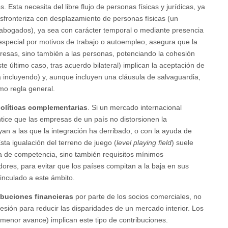
 Esta necesita del libre flujo de personas físicas y jurídicas, ya
nsfronteriza con desplazamiento de personas físicas (un
abogados), ya sea con carácter temporal o mediante presencia
 especial por motivos de trabajo o autoempleo, asegura que la
presas, sino también a las personas, potenciando la cohesión
 último caso, tras acuerdo bilateral) implican la aceptación de
ará incluyendo) y, aunque incluyen una cláusula de salvaguardia,
mo regla general.
olíticas complementarias
. Si un mercado internacional
tice que las empresas de un país no distorsionen la
an a las que la integración ha derribado, o con la ayuda de
ta igualación del terreno de juego (
level playing field
) suele
ia de competencia, sino también requisitos mínimos
ores, para evitar que los países compitan a la baja en sus
vinculado a este ámbito.
ibuciones financieras
por parte de los socios comerciales, no
sión para reducir las disparidades de un mercado interior. Los
menor avance) implican este tipo de contribuciones.