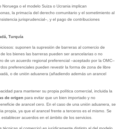
 Noruega o el modelo Suiza o Ucrania implican
sonas, la primacía del derecho comunitario y el sometimiento al
nsistencia jurisprudencial–, y el pago de contribuciones
adá, Turquía
iciosos: suponen la supresión de barreras al comercio de
 de los bienes las barreras pueden ser arancelarias o no
entro de un acuerdo regional preferencial –aceptado por la OMC–
dos preferenciales pueden revestir la forma de zona de libre
nadá, o de unión aduanera (añadiendo además un arancel
acidad para mantener su propia política comercial, incluida la
as de origen
para evitar que un bien importado y no
beneficie de arancel cero. En el caso de una unión aduanera, se
ia propia, ya que el arancel frente a terceros es el mismo. Se
 establecer acuerdos en el ámbito de los servicios.
 técnicas al comercio) es jurídicamente distinto al del modelo