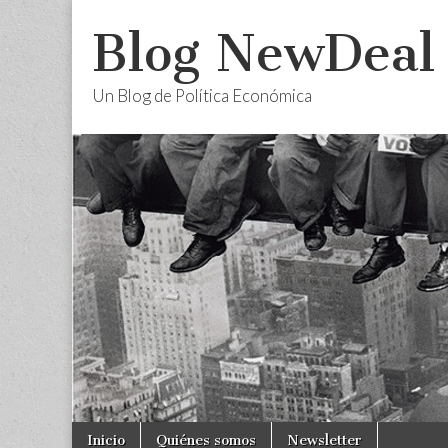
Blog NewDeal
Un Blog de Política Económica
Skip
Main
Inicio
Quiénes somos
Newsletter