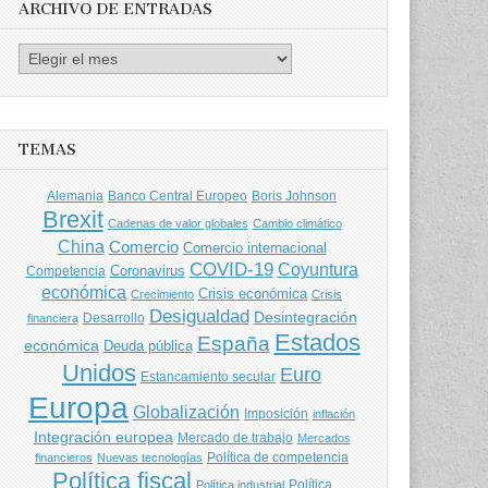
ARCHIVO DE ENTRADAS
Archivo
de
entradas
TEMAS
Banco Central Europeo
Boris Johnson
Alemania
Brexit
Cadenas de valor globales
Cambio climático
China
Comercio
Comercio internacional
COVID-19
Coyuntura
Coronavirus
Competencia
económica
Crisis económica
Crecimiento
Crisis
Desigualdad
Desintegración
financiera
Desarrollo
Estados
España
económica
Deuda pública
Unidos
Euro
Estancamiento secular
Europa
Globalización
Imposición
inflación
Integración europea
Mercado de trabajo
Mercados
Política de competencia
financieros
Nuevas tecnologías
Política fiscal
Política
Política industrial