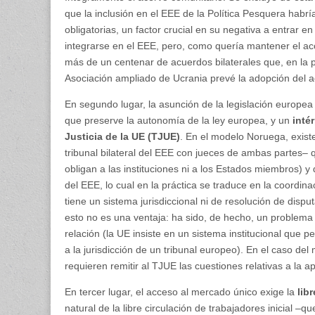
que la inclusión en el EEE de la Política Pesquera habr
obligatorias, un factor crucial en su negativa a entrar e
integrarse en el EEE, pero, como quería mantener el ac
más de un centenar de acuerdos bilaterales que, en la p
Asociación ampliado de Ucrania prevé la adopción del a
En segundo lugar, la asunción de la legislación europe
que preserve la autonomía de la ley europea, y un
inté
Justicia de la UE (TJUE)
. En el modelo Noruega, exist
tribunal bilateral del EEE con jueces de ambas partes– q
obligan a las instituciones ni a los Estados miembros) 
del EEE, lo cual en la práctica se traduce en la coordin
tiene un sistema jurisdiccional ni de resolución de dispu
esto no es una ventaja: ha sido, de hecho, un problema 
relación (la UE insiste en un sistema institucional que pe
a la jurisdicción de un tribunal europeo). En el caso de
requieren remitir al TJUE las cuestiones relativas a la a
En tercer lugar, el acceso al mercado único exige la
lib
natural de la libre circulación de trabajadores inicial –q