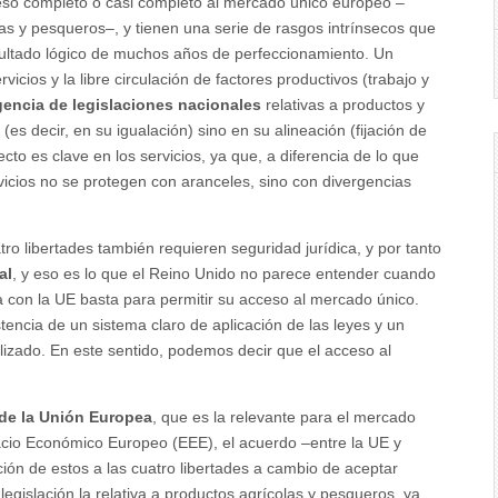
eso completo o casi completo al mercado único europeo –
as y pesqueros–, y tienen una serie de rasgos intrínsecos que
ultado lógico de muchos años de perfeccionamiento. Un
icios y la libre circulación de factores productivos (trabajo y
encia de legislaciones nacionales
relativas a productos y
(es decir, en su igualación) sino en su alineación (fijación de
o es clave en los servicios, ya que, a diferencia de lo que
rvicios no se protegen con aranceles, sino con divergencias
ro libertades también requieren seguridad jurídica, y por tanto
al
, y eso es lo que el Reino Unido no parece entender cuando
a con la UE basta para permitir su acceso al mercado único.
encia de un sistema claro de aplicación de las leyes y un
izado. En este sentido, podemos decir que el acceso al
 de la Unión Europea
, que es la relevante para el mercado
acio Económico Europeo (EEE), el acuerdo –entre la UE y
ón de estos a las cuatro libertades a cambio de aceptar
egislación la relativa a productos agrícolas y pesqueros, ya