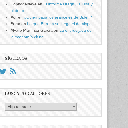
Copitodenieve
en
El Informe Draghi, la luna y
el dedo
Xor
en
¿Quién paga los aranceles de Biden?
Berta
en
Lo que Europa se juega el domingo
Álvaro Martínez García
en
La encrucijada de
la economía china
SÍGUENOS
BUSCA POR AUTORES
Busca
por
Autores