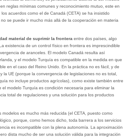
ra en reglas mínimas comunes y reconocimiento mutuo, este en
En los acuerdos como el de Canadá (CETA) se ha insistido
o no se puede ir mucho más allá de la cooperación en materia
dad material de suprimir la frontera
entre dos países, algo
a existencia de un control físico en frontera es imprescindible
ivergencia de aranceles. El modelo Canadá resulta así
 Irlanda, y el modelo Turquía es compatible en la medida en que
le en el caso del Reino Unido. En la práctica no es fácil, y de
 y la UE (porque la convergencia de legislaciones no es total,
uía no incluye productos agrícolas), como existe también entre
 el modelo Turquía es condición necesaria para eliminar la
cia total de regulaciones y una solución para los productos
os modelos es mucho más reducida (el CETA, puesto como
lógico, porque, como hemos dicho, toda barrera a los servicios
ergencia es incompatible con la plena autonomía. La aproximación
 pero dista mucho de ser una solución válida para la integración