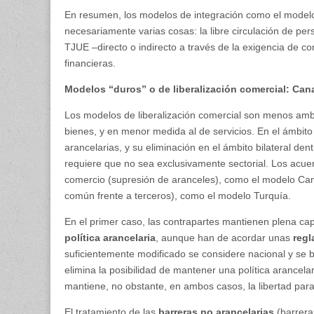
En resumen, los modelos de integración como el modelo
necesariamente varias cosas: la libre circulación de per
TJUE –directo o indirecto a través de la exigencia de co
financieras.
Modelos “duros” o de liberalización comercial: Can
Los modelos de liberalización comercial son menos amb
bienes, y en menor medida al de servicios. En el ámbito
arancelarias, y su eliminación en el ámbito bilateral d
requiere que no sea exclusivamente sectorial. Los acuer
comercio (supresión de aranceles), como el modelo Ca
común frente a terceros), como el modelo Turquía.
En el primer caso, las contrapartes mantienen plena cap
política arancelaria
, aunque han de acordar unas
regl
suficientemente modificado se considere nacional y se 
elimina la posibilidad de mantener una política arancelar
mantiene, no obstante, en ambos casos, la libertad para
El tratamiento de las
barreras no arancelarias
(barreras