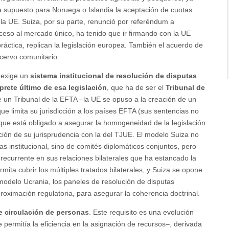
ía supuesto para Noruega o Islandia la aceptación de cuotas
n la UE. Suiza, por su parte, renunció por referéndum a
ceso al mercado único, ha tenido que ir firmando con la UE
ráctica, replican la legislación europea. También el acuerdo de
cervo comunitario.
a exige un
sistema institucional de resolución de disputas
rprete último de esa legislación
, que ha de ser el
Tribunal de
e un Tribunal de la EFTA –la UE se opuso a la creación de un
ue limita su jurisdicción a los países EFTA (sus sentencias no
y que está obligado a asegurar la homogeneidad de la legislación
ación de su jurisprudencia con la del TJUE. El modelo Suiza no
tas institucional, sino de comités diplomáticos conjuntos, pero
recurrente en sus relaciones bilaterales que ha estancado la
rmita cubrir los múltiples tratados bilaterales, y Suiza se opone
l modelo Ucrania, los paneles de resolución de disputas
proximación regulatoria, para asegurar la coherencia doctrinal.
re circulación de personas
. Este requisito es una evolución
ue permitía la eficiencia en la asignación de recursos–, derivada