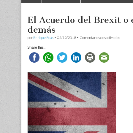
to
menu
content
El Acuerdo del Brexit o e
demás
en
por
Enrique Feás
•
05/12/2018
•
Comentarios desactivados
El
Acuerdo
Share this...
del
Brexit
o
el
principi
de
todo
lo
demás