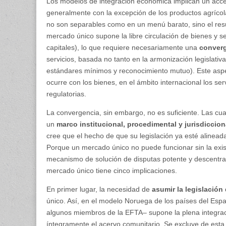
Los modelos de integración económica implican un acc
generalmente con la excepción de los productos agrícol
no son separables como en un menú barato, sino el res
mercado único supone la libre circulación de bienes y serv
capitales), lo que requiere necesariamente una
converg
servicios, basada no tanto en la armonización legislativa 
estándares mínimos y reconocimiento mutuo). Este aspect
ocurre con los bienes, en el ámbito internacional los se
regulatorias.
La convergencia, sin embargo, no es suficiente. Las cuat
un
marco institucional, procedimental y jurisdiccion
cree que el hecho de que su legislación ya esté alinead
Porque un mercado único no puede funcionar sin la exist
mecanismo de solución de disputas potente y descentral
mercado único tiene cinco implicaciones.
En primer lugar, la necesidad de
asumir la legislación
único. Así, en el modelo Noruega de los países del Esp
algunos miembros de la EFTA– supone la plena integraci
íntegramente el acervo comunitario. Se excluye de esta l