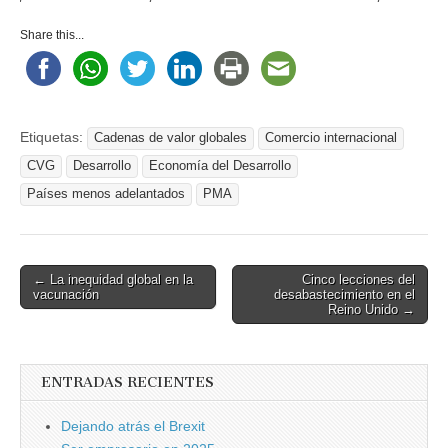
Share this...
Etiquetas:
Cadenas de valor globales
Comercio internacional
CVG
Desarrollo
Economía del Desarrollo
Países menos adelantados
PMA
Post
← La inequidad global en la
Cinco lecciones del
vacunación
desabastecimiento en el
navigation
Reino Unido →
ENTRADAS RECIENTES
Dejando atrás el Brexit