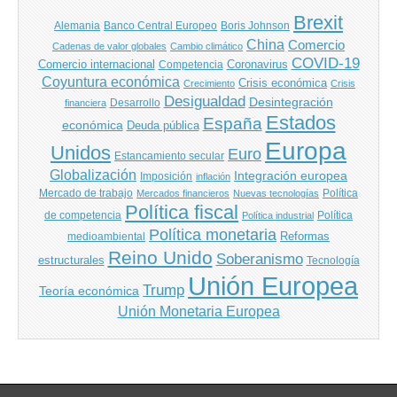
Brexit
Banco Central Europeo
Boris Johnson
Alemania
China
Comercio
Cadenas de valor globales
Cambio climático
COVID-19
Comercio internacional
Coronavirus
Competencia
Coyuntura económica
Crisis económica
Crecimiento
Crisis
Desigualdad
Desintegración
financiera
Desarrollo
Estados
España
económica
Deuda pública
Europa
Unidos
Euro
Estancamiento secular
Globalización
Integración europea
Imposición
inflación
Mercado de trabajo
Política
Mercados financieros
Nuevas tecnologías
Política fiscal
de competencia
Política
Política industrial
Política monetaria
Reformas
medioambiental
Reino Unido
Soberanismo
estructurales
Tecnología
Unión Europea
Trump
Teoría económica
Unión Monetaria Europea