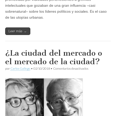
intelectuales que gozaban de una gran influencia –casi
sobrenatural– sobre los líderes políticos y sociales. Es el caso
de las utopías urbanas.
Leer más →
¿La ciudad del mercado o
el mercado de la ciudad?
en
por
Carlos Gallego
•
02/10/2018
•
Comentarios desactivados
¿La
ciudad
del
mercado
o
el
mercado
de
la
ciudad?