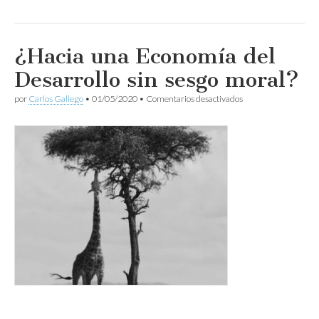
¿Hacia una Economía del
Desarrollo sin sesgo moral?
en
por
Carlos Gallego
•
01/05/2020
•
Comentarios desactivados
¿Hacia
una
Economía
del
Desarrollo
sin
sesgo
moral?