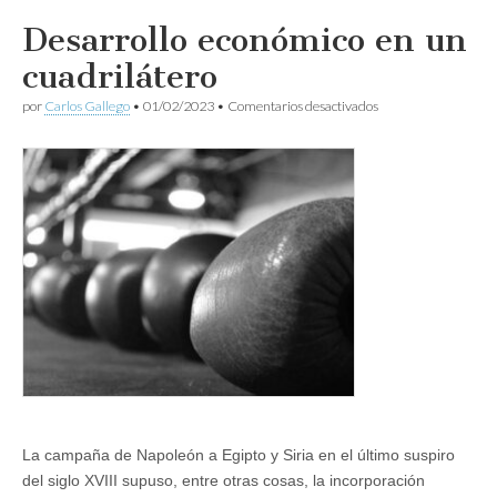
Desarrollo económico en un
cuadrilátero
en
por
Carlos Gallego
•
01/02/2023
•
Comentarios desactivados
Desarrollo
económico
en
un
cuadrilátero
La campaña de Napoleón a Egipto y Siria en el último suspiro
del siglo XVIII supuso, entre otras cosas, la incorporación