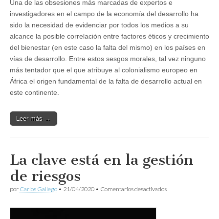
Una de las obsesiones más marcadas de expertos e
investigadores en el campo de la economía del desarrollo ha
sido la necesidad de evidenciar por todos los medios a su
alcance la posible correlación entre factores éticos y crecimiento
del bienestar (en este caso la falta del mismo) en los países en
vías de desarrollo. Entre estos sesgos morales, tal vez ninguno
más tentador que el que atribuye al colonialismo europeo en
África el origen fundamental de la falta de desarrollo actual en
este continente.
Leer más →
La clave está en la gestión
de riesgos
en
por
Carlos Gallego
•
21/04/2020
•
Comentarios desactivados
La
clave
está