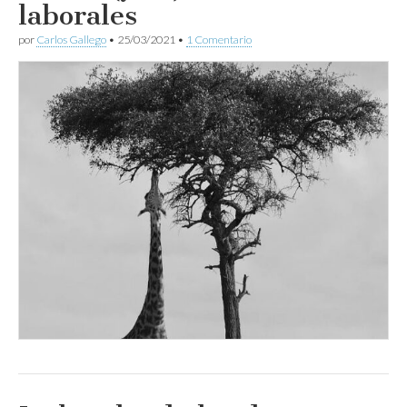
laborales
por
Carlos Gallego
•
25/03/2021
•
1 Comentario