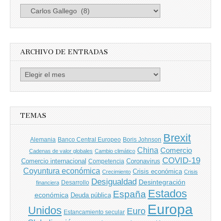
Busca
por
Autores
ARCHIVO DE ENTRADAS
Archivo
de
entradas
TEMAS
Brexit
Banco Central Europeo
Boris Johnson
Alemania
China
Comercio
Cadenas de valor globales
Cambio climático
COVID-19
Comercio internacional
Coronavirus
Competencia
Coyuntura económica
Crisis económica
Crecimiento
Crisis
Desigualdad
Desintegración
financiera
Desarrollo
Estados
España
económica
Deuda pública
Europa
Unidos
Euro
Estancamiento secular