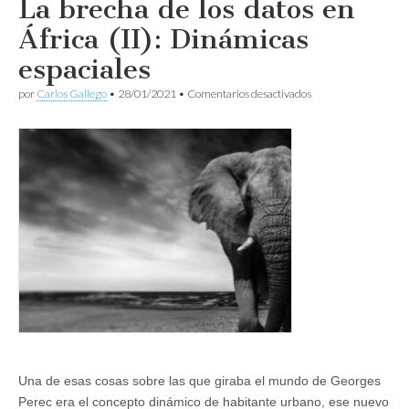
La brecha de los datos en
África (II): Dinámicas
espaciales
en
por
Carlos Gallego
•
28/01/2021
•
Comentarios desactivados
La
brecha
de
los
datos
en
África
(II):
Dinámicas
espaciales
Una de esas cosas sobre las que giraba el mundo de Georges
Perec era el concepto dinámico de habitante urbano, ese nuevo