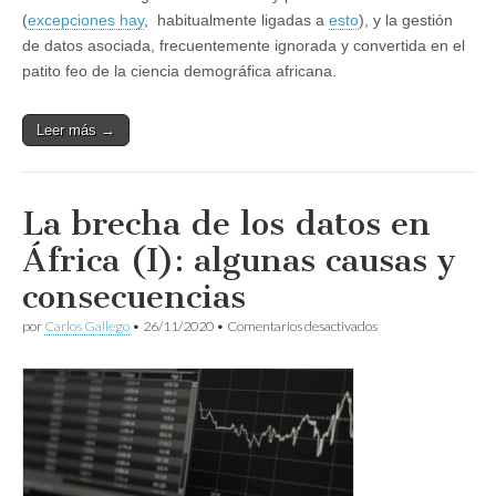
(
excepciones hay
, habitualmente ligadas a
esto
), y la gestión
de datos asociada, frecuentemente ignorada y convertida en el
patito feo de la ciencia demográfica africana.
Leer más →
La brecha de los datos en
África (I): algunas causas y
consecuencias
en
por
Carlos Gallego
•
26/11/2020
•
Comentarios desactivados
La
brecha
de
los
datos
en
África
(I):
algunas