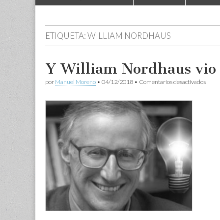
to
menu
content
ETIQUETA:
WILLIAM NORDHAUS
Y William Nordhaus vio 
en
por
Manuel Moreno
•
04/12/2018
•
Comentarios desactivados
Y
Willi
Nord
vio
la
luz