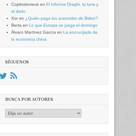
Copitodenieve
en
El Informe Draghi, la luna y
el dedo
Xor
en
¿Quién paga los aranceles de Biden?
Berta
en
Lo que Europa se juega el domingo
Álvaro Martínez García
en
La encrucijada de
la economía china
SÍGUENOS
BUSCA POR AUTORES
Busca
por
Autores