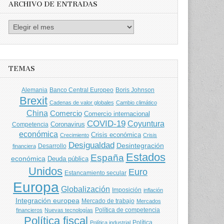
ARCHIVO DE ENTRADAS
Archivo
de
entradas
TEMAS
Banco Central Europeo
Boris Johnson
Alemania
Brexit
Cadenas de valor globales
Cambio climático
China
Comercio
Comercio internacional
COVID-19
Coyuntura
Coronavirus
Competencia
económica
Crisis económica
Crecimiento
Crisis
Desigualdad
Desintegración
financiera
Desarrollo
Estados
España
económica
Deuda pública
Unidos
Euro
Estancamiento secular
Europa
Globalización
Imposición
inflación
Integración europea
Mercado de trabajo
Mercados
Política de competencia
financieros
Nuevas tecnologías
Política fiscal
Política
Política industrial