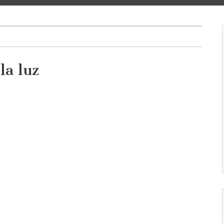
la luz
am
haus