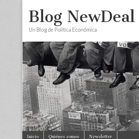
Blog NewDeal
Un Blog de Política Económica
Skip
Main
Inicio
Quiénes somos
Newsletter