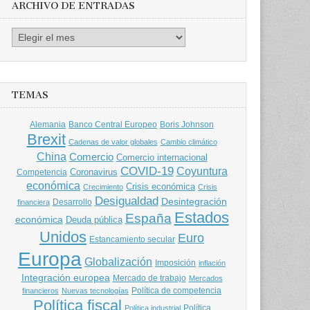
ARCHIVO DE ENTRADAS
Archivo
de
entradas
TEMAS
Banco Central Europeo
Boris Johnson
Alemania
Brexit
Cadenas de valor globales
Cambio climático
China
Comercio
Comercio internacional
COVID-19
Coyuntura
Coronavirus
Competencia
económica
Crisis económica
Crecimiento
Crisis
Desigualdad
Desintegración
financiera
Desarrollo
Estados
España
económica
Deuda pública
Unidos
Euro
Estancamiento secular
Europa
Globalización
Imposición
inflación
Integración europea
Mercado de trabajo
Mercados
Política de competencia
financieros
Nuevas tecnologías
Política fiscal
Política
Política industrial