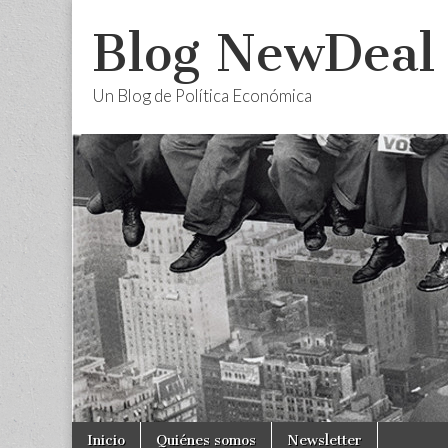
Blog NewDeal
Un Blog de Política Económica
Skip
Main
Inicio
Quiénes somos
Newsletter