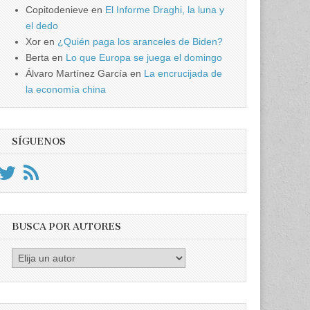
Copitodenieve
en
El Informe Draghi, la luna y
el dedo
Xor
en
¿Quién paga los aranceles de Biden?
Berta
en
Lo que Europa se juega el domingo
Álvaro Martínez García
en
La encrucijada de
la economía china
SÍGUENOS
BUSCA POR AUTORES
Busca
por
Autores