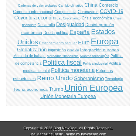
China
Comercio
Cadenas de valor globales
Cambio climático
COVID-19
Comercio internacional
Coronavirus
Competencia
Coyuntura económica
Crisis económica
Crecimiento
Crisis
Desigualdad
Desintegración
financiera
Desarrollo
Estados
España
económica
Deuda pública
Europa
Unidos
Euro
Estancamiento secular
Globalización
Integración europea
Imposición
inflación
Mercado de trabajo
Política
Mercados financieros
Nuevas tecnologías
Política fiscal
de competencia
Política
Política industrial
Política monetaria
Reformas
medioambiental
Reino Unido
Soberanismo
estructurales
Tecnología
Unión Europea
Trump
Teoría económica
Unión Monetaria Europea
Copyright © 2026
Blog NewDeal
. All Rights Reserved.
The Magazine Basic Theme by
bavotasan.com
.