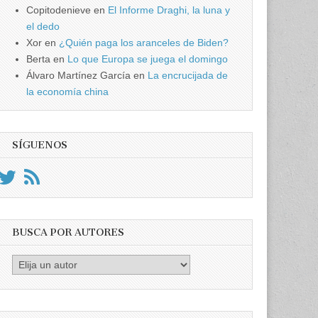
Copitodenieve
en
El Informe Draghi, la luna y
el dedo
Xor
en
¿Quién paga los aranceles de Biden?
Berta
en
Lo que Europa se juega el domingo
Álvaro Martínez García
en
La encrucijada de
la economía china
SÍGUENOS
BUSCA POR AUTORES
Busca
por
Autores