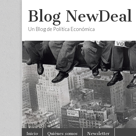
Blog NewDeal
Un Blog de Política Económica
Skip
Main
Inicio
Quiénes somos
Newsletter