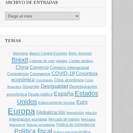
ARCHIVO DE ENTRADAS
Archivo
de
entradas
TEMAS
Banco Central Europeo
Boris Johnson
Alemania
Brexit
Cadenas de valor globales
Cambio climático
China
Comercio
Comercio internacional
COVID-19
Coyuntura
Coronavirus
Competencia
económica
Crisis económica
Crecimiento
Crisis
Desigualdad
Desintegración
financiera
Desarrollo
Estados
España
económica
Deuda pública
Unidos
Euro
Estancamiento secular
Europa
Globalización
Imposición
inflación
Integración europea
Mercado de trabajo
Mercados
Política de competencia
financieros
Nuevas tecnologías
Política fiscal
Política
Política industrial