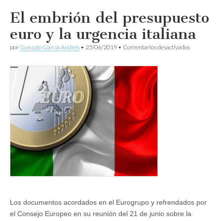
El embrión del presupuesto
euro y la urgencia italiana
en
por
Gonzalo García Andrés
•
25/06/2019
•
Comentarios desactivados
El
embrión
del
presupuest
euro
y
la
urgencia
italiana
Los documentos acordados en el Eurogrupo y refrendados por
el Consejo Europeo en su reunión del 21 de junio sobre la