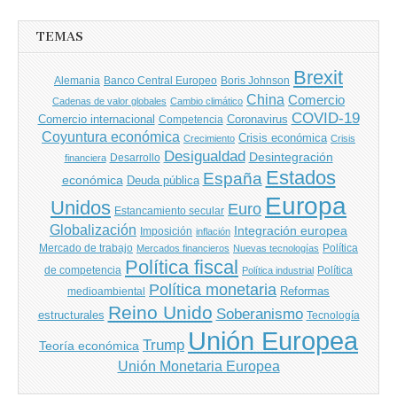
entradas
TEMAS
Brexit
Banco Central Europeo
Boris Johnson
Alemania
China
Comercio
Cadenas de valor globales
Cambio climático
COVID-19
Comercio internacional
Coronavirus
Competencia
Coyuntura económica
Crisis económica
Crecimiento
Crisis
Desigualdad
Desintegración
financiera
Desarrollo
Estados
España
económica
Deuda pública
Europa
Unidos
Euro
Estancamiento secular
Globalización
Integración europea
Imposición
inflación
Mercado de trabajo
Política
Mercados financieros
Nuevas tecnologías
Política fiscal
de competencia
Política
Política industrial
Política monetaria
Reformas
medioambiental
Reino Unido
Soberanismo
estructurales
Tecnología
Unión Europea
Trump
Teoría económica
Unión Monetaria Europea