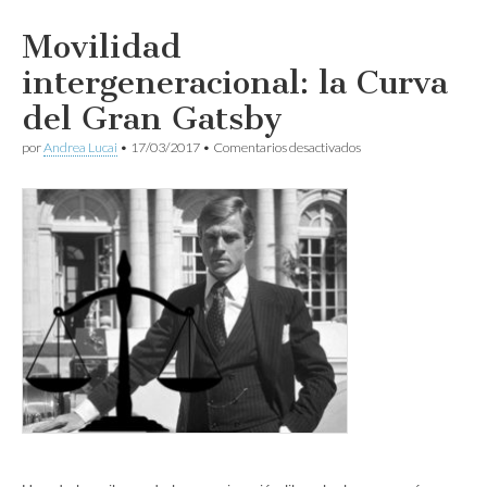
Movilidad
intergeneracional: la Curva
del Gran Gatsby
en
por
Andrea Lucai
•
17/03/2017
•
Comentarios desactivados
Movilidad
intergeneracional:
la
Curva
del
Gran
Gatsby