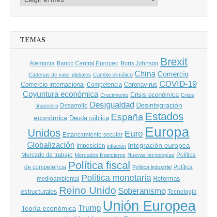
de
entradas
TEMAS
Brexit
Banco Central Europeo
Boris Johnson
Alemania
China
Comercio
Cadenas de valor globales
Cambio climático
COVID-19
Comercio internacional
Coronavirus
Competencia
Coyuntura económica
Crisis económica
Crecimiento
Crisis
Desigualdad
Desintegración
financiera
Desarrollo
Estados
España
económica
Deuda pública
Europa
Unidos
Euro
Estancamiento secular
Globalización
Integración europea
Imposición
inflación
Mercado de trabajo
Política
Mercados financieros
Nuevas tecnologías
Política fiscal
de competencia
Política
Política industrial
Política monetaria
Reformas
medioambiental
Reino Unido
Soberanismo
estructurales
Tecnología
Unión Europea
Trump
Teoría económica