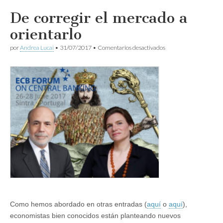
De corregir el mercado a
orientarlo
en
por
Andrea Lucai
•
31/07/2017
•
Comentarios desactivados
De
corregir
el
mercado
a
orientarlo
Como hemos abordado en otras entradas (
aquí
o
aquí
),
economistas bien conocidos están planteando nuevos