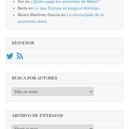
Xor
en
¿Quién paga los aranceles de Biden?
Berta
en
Lo que Europa se juega el domingo
Álvaro Martínez García
en
La encrucijada de la
economía china
SÍGUENOS
BUSCA POR AUTORES
Busca
por
Autores
ARCHIVO DE ENTRADAS
Archivo