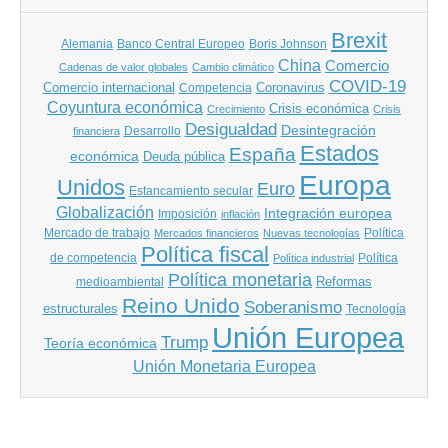
Brexit
Banco Central Europeo
Boris Johnson
Alemania
China
Comercio
Cadenas de valor globales
Cambio climático
COVID-19
Comercio internacional
Coronavirus
Competencia
Coyuntura económica
Crisis económica
Crecimiento
Crisis
Desigualdad
Desintegración
financiera
Desarrollo
Estados
España
económica
Deuda pública
Europa
Unidos
Euro
Estancamiento secular
Globalización
Integración europea
Imposición
inflación
Mercado de trabajo
Política
Mercados financieros
Nuevas tecnologías
Política fiscal
de competencia
Política
Política industrial
Política monetaria
Reformas
medioambiental
Reino Unido
Soberanismo
estructurales
Tecnología
Unión Europea
Trump
Teoría económica
Unión Monetaria Europea