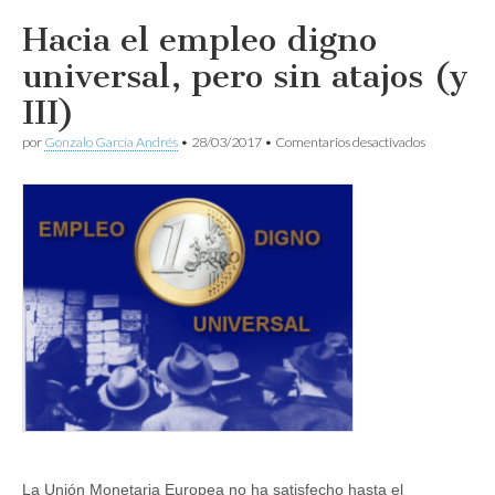
Hacia el empleo digno
universal, pero sin atajos (y
III)
en
por
Gonzalo García Andrés
•
28/03/2017
•
Comentarios desactivados
Hacia
el
empleo
digno
universal,
pero
sin
atajos
(y
III)
La Unión Monetaria Europea no ha satisfecho hasta el