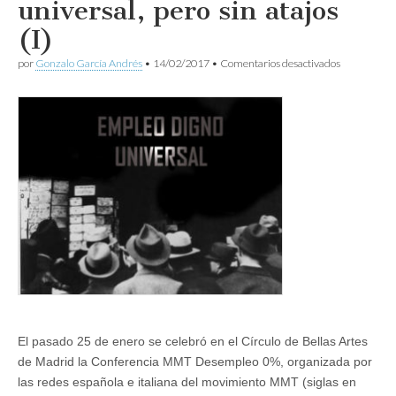
universal, pero sin atajos
(I)
en
por
Gonzalo García Andrés
•
14/02/2017
•
Comentarios desactivados
Hacia
el
empleo
digno
universal,
pero
sin
atajos
(I)
El pasado 25 de enero se celebró en el Círculo de Bellas Artes
de Madrid la Conferencia MMT Desempleo 0%, organizada por
las redes española e italiana del movimiento MMT (siglas en