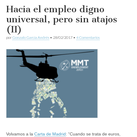
Hacia el empleo digno
universal, pero sin atajos
(II)
por
Gonzalo García Andrés
•
28/02/2017
•
4 Comentarios
Volvamos a la
Carta de Madrid
: “Cuando se trata de euros,