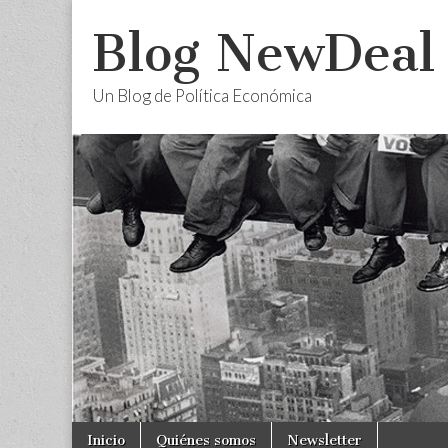
Blog NewDeal
Un Blog de Política Económica
Skip
Main
Inicio
Quiénes somos
Newsletter