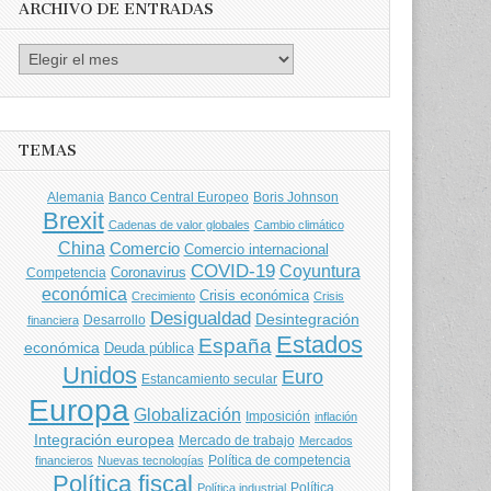
ARCHIVO DE ENTRADAS
Archivo
de
entradas
TEMAS
Banco Central Europeo
Boris Johnson
Alemania
Brexit
Cadenas de valor globales
Cambio climático
China
Comercio
Comercio internacional
COVID-19
Coyuntura
Coronavirus
Competencia
económica
Crisis económica
Crecimiento
Crisis
Desigualdad
Desintegración
financiera
Desarrollo
Estados
España
económica
Deuda pública
Unidos
Euro
Estancamiento secular
Europa
Globalización
Imposición
inflación
Integración europea
Mercado de trabajo
Mercados
Política de competencia
financieros
Nuevas tecnologías
Política fiscal
Política
Política industrial