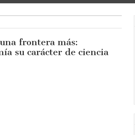
una frontera más:
ía su carácter de ciencia
n
ar
a