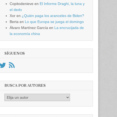
Copitodenieve
en
El Informe Draghi, la luna y
el dedo
Xor
en
¿Quién paga los aranceles de Biden?
Berta
en
Lo que Europa se juega el domingo
Álvaro Martínez García
en
La encrucijada de
la economía china
SÍGUENOS
BUSCA POR AUTORES
Busca
por
Autores