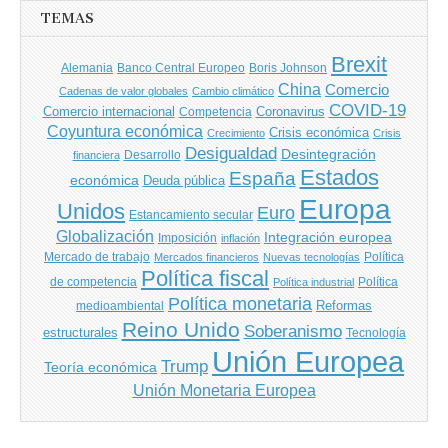
TEMAS
Brexit
Banco Central Europeo
Boris Johnson
Alemania
China
Comercio
Cadenas de valor globales
Cambio climático
COVID-19
Comercio internacional
Coronavirus
Competencia
Coyuntura económica
Crisis económica
Crecimiento
Crisis
Desigualdad
Desintegración
financiera
Desarrollo
Estados
España
económica
Deuda pública
Europa
Unidos
Euro
Estancamiento secular
Globalización
Integración europea
Imposición
inflación
Mercado de trabajo
Política
Mercados financieros
Nuevas tecnologías
Política fiscal
de competencia
Política
Política industrial
Política monetaria
Reformas
medioambiental
Reino Unido
Soberanismo
estructurales
Tecnología
Unión Europea
Trump
Teoría económica
Unión Monetaria Europea