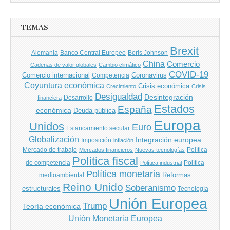
entradas
TEMAS
Brexit
Banco Central Europeo
Boris Johnson
Alemania
China
Comercio
Cadenas de valor globales
Cambio climático
COVID-19
Comercio internacional
Coronavirus
Competencia
Coyuntura económica
Crisis económica
Crecimiento
Crisis
Desigualdad
Desintegración
financiera
Desarrollo
Estados
España
económica
Deuda pública
Europa
Unidos
Euro
Estancamiento secular
Globalización
Integración europea
Imposición
inflación
Mercado de trabajo
Política
Mercados financieros
Nuevas tecnologías
Política fiscal
de competencia
Política
Política industrial
Política monetaria
Reformas
medioambiental
Reino Unido
Soberanismo
estructurales
Tecnología
Unión Europea
Trump
Teoría económica
Unión Monetaria Europea