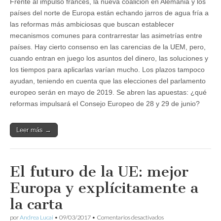
Frente al impulso francés, la nueva coalición en Alemania y los
países del norte de Europa están echando jarros de agua fría a
las reformas más ambiciosas que buscan establecer
mecanismos comunes para contrarrestar las asimetrías entre
países. Hay cierto consenso en las carencias de la UEM, pero,
cuando entran en juego los asuntos del dinero, las soluciones y
los tiempos para aplicarlas varían mucho. Los plazos tampoco
ayudan, teniendo en cuenta que las elecciones del parlamento
europeo serán en mayo de 2019. Se abren las apuestas: ¿qué
reformas impulsará el Consejo Europeo de 28 y 29 de junio?
Leer más →
El futuro de la UE: mejor
Europa y explícitamente a
la carta
en
por
Andrea Lucai
•
09/03/2017
•
Comentarios desactivados