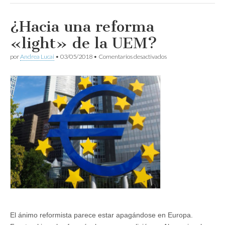
¿Hacia una reforma
«light» de la UEM?
en
por
Andrea Lucai
•
03/05/2018
•
Comentarios desactivados
¿Hacia
una
reforma
«light»
de
la
UEM?
El ánimo reformista parece estar apagándose en Europa.