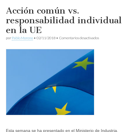
Acción común vs.
responsabilidad individual
en la UE
en
por
Pablo Moreno
•
02/11/2018
•
Comentarios desactivados
Acción
común
vs.
responsabilidad
individual
en
la
UE
Esta semana se ha presentado en el Ministerio de Industria,