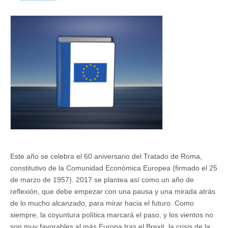
El
futuro
de
la
UE:
mejor
Europa
y
explícitamente
a
la
carta
Este año se celebra el 60 aniversario del Tratado de Roma,
constitutivo de la Comunidad Económica Europea (firmado el 25
de marzo de 1957). 2017 se plantea así como un año de
reflexión, que debe empezar con una pausa y una mirada atrás
de lo mucho alcanzado, para mirar hacia el futuro. Como
siempre, la coyuntura política marcará el paso, y los vientos no
son muy favorables al más Europa tras el Brexit, la crisis de la