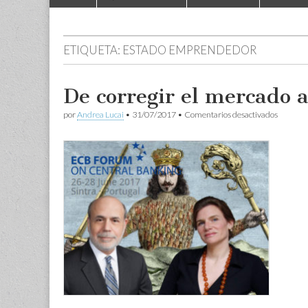
to
menu
content
ETIQUETA:
ESTADO EMPRENDEDOR
De corregir el mercado a
en
por
Andrea Lucai
•
31/07/2017
•
Comentarios desactivados
De
corregir
el
mercad
a
orientar