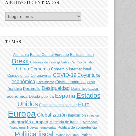
ARCHIVO DE ENTRADAS
Archivo
de
entradas
TEMAS
Banco Central Europeo
Boris Johnson
Alemania
Brexit
Cadenas de valor globales
Cambio climático
China
Comercio
Comercio internacional
COVID-19
Coyuntura
Coronavirus
Competencia
económica
Crisis económica
Crecimiento
Crisis
Desigualdad
Desintegración
financiera
Desarrollo
Estados
España
económica
Deuda pública
Unidos
Euro
Estancamiento secular
Europa
Globalización
Imposición
inflación
Integración europea
Mercado de trabajo
Mercados
Política de competencia
financieros
Nuevas tecnologías
Política fiscal
Política
Política industrial