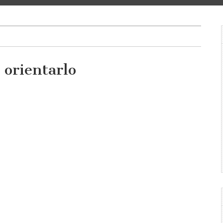
 orientarlo
o
lo