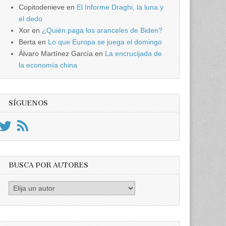
Copitodenieve
en
El Informe Draghi, la luna y
el dedo
Xor
en
¿Quién paga los aranceles de Biden?
Berta
en
Lo que Europa se juega el domingo
Álvaro Martínez García
en
La encrucijada de
la economía china
SÍGUENOS
BUSCA POR AUTORES
Busca
por
Autores