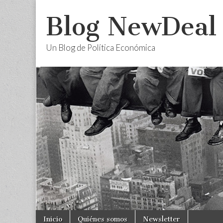
Blog NewDeal
Un Blog de Política Económica
Skip
Main
Inicio
Quiénes somos
Newsletter