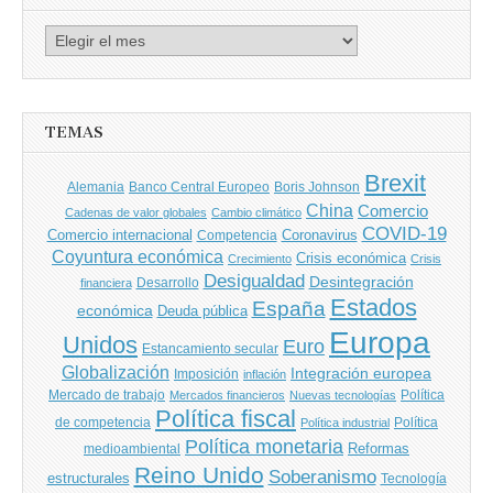
Archivo
de
entradas
TEMAS
Brexit
Banco Central Europeo
Boris Johnson
Alemania
China
Comercio
Cadenas de valor globales
Cambio climático
COVID-19
Comercio internacional
Coronavirus
Competencia
Coyuntura económica
Crisis económica
Crecimiento
Crisis
Desigualdad
Desintegración
financiera
Desarrollo
Estados
España
económica
Deuda pública
Europa
Unidos
Euro
Estancamiento secular
Globalización
Integración europea
Imposición
inflación
Mercado de trabajo
Política
Mercados financieros
Nuevas tecnologías
Política fiscal
de competencia
Política
Política industrial
Política monetaria
Reformas
medioambiental
Reino Unido
Soberanismo
estructurales
Tecnología