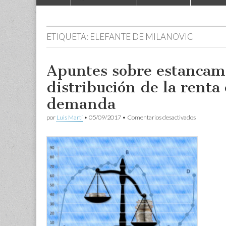
to
menu
content
ETIQUETA:
ELEFANTE DE MILANOVIC
Apuntes sobre estancami
distribución de la renta
demanda
en
por
Luis Martí
•
05/09/2017
•
Comentarios desactivados
Apuntes
sobre
estancamie
secular
(VI):
la
distribució
de
la
renta
como
depresor
de