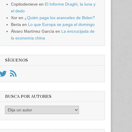
Copitodenieve
en
El Informe Draghi, la luna y
el dedo
Xor
en
¿Quién paga los aranceles de Biden?
Berta
en
Lo que Europa se juega el domingo
Álvaro Martínez García
en
La encrucijada de
la economía china
SÍGUENOS
BUSCA POR AUTORES
Busca
por
Autores