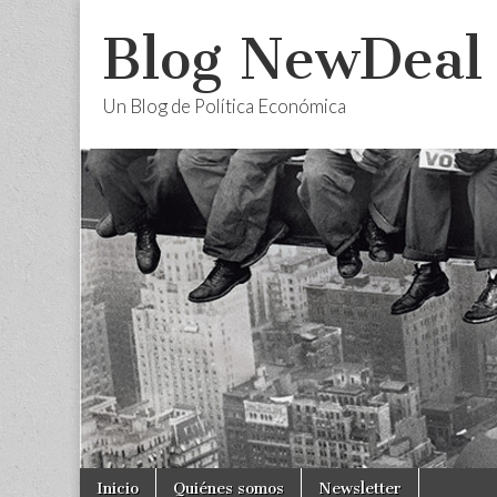
Blog NewDeal
Un Blog de Política Económica
Skip
Main
Inicio
Quiénes somos
Newsletter