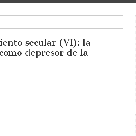
ento secular (VI): la
 como depresor de la
nto
n