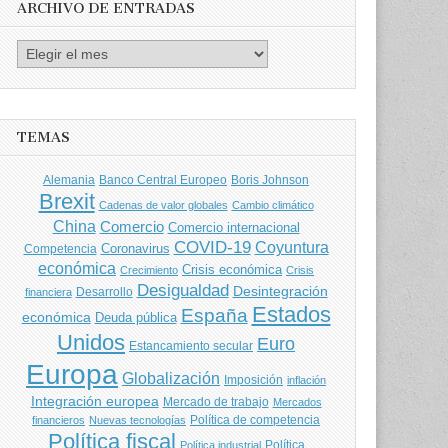
ARCHIVO DE ENTRADAS
Archivo
de
entradas
TEMAS
Banco Central Europeo
Boris Johnson
Alemania
Brexit
Cadenas de valor globales
Cambio climático
China
Comercio
Comercio internacional
COVID-19
Coyuntura
Coronavirus
Competencia
económica
Crisis económica
Crecimiento
Crisis
Desigualdad
Desintegración
financiera
Desarrollo
Estados
España
económica
Deuda pública
Unidos
Euro
Estancamiento secular
Europa
Globalización
Imposición
inflación
Integración europea
Mercado de trabajo
Mercados
Política de competencia
financieros
Nuevas tecnologías
Política fiscal
Política
Política industrial