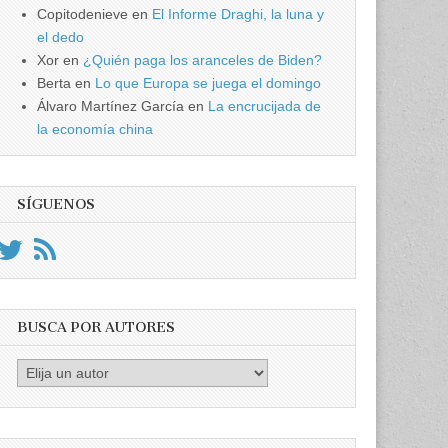
Copitodenieve
en
El Informe Draghi, la luna y
el dedo
Xor
en
¿Quién paga los aranceles de Biden?
Berta
en
Lo que Europa se juega el domingo
Álvaro Martínez García
en
La encrucijada de
la economía china
SÍGUENOS
BUSCA POR AUTORES
Busca
por
Autores