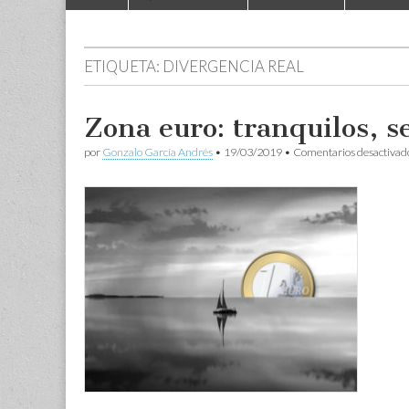
to
menu
content
ETIQUETA:
DIVERGENCIA REAL
Zona euro: tranquilos, s
por
Gonzalo García Andrés
•
19/03/2019
•
Comentarios desactivad