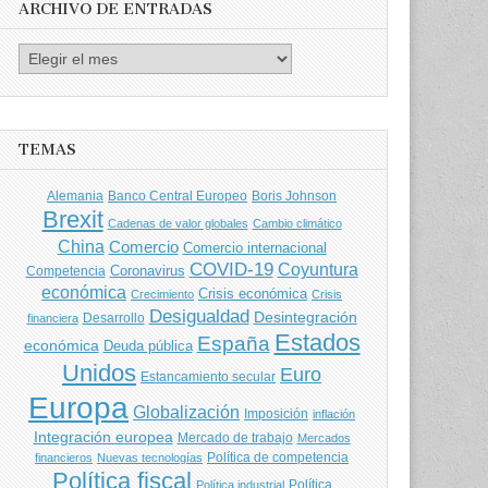
ARCHIVO DE ENTRADAS
Archivo
de
entradas
TEMAS
Banco Central Europeo
Boris Johnson
Alemania
Brexit
Cadenas de valor globales
Cambio climático
China
Comercio
Comercio internacional
COVID-19
Coyuntura
Coronavirus
Competencia
económica
Crisis económica
Crecimiento
Crisis
Desigualdad
Desintegración
financiera
Desarrollo
Estados
España
económica
Deuda pública
Unidos
Euro
Estancamiento secular
Europa
Globalización
Imposición
inflación
Integración europea
Mercado de trabajo
Mercados
Política de competencia
financieros
Nuevas tecnologías
Política fiscal
Política
Política industrial