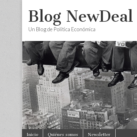
Blog NewDeal
Un Blog de Política Económica
Skip
Main
Inicio
Quiénes somos
Newsletter