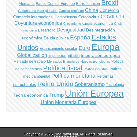
Brexit
Banco Central Europeo
Boris Johnson
Alemania
China
Comercio
Cadenas de valor globales
Cambio climático
COVID-19
Comercio internacional
Coronavirus
Competencia
Coyuntura económica
Crisis económica
Crecimiento
Crisis
Desigualdad
Desintegración
financiera
Desarrollo
Estados
España
económica
Deuda pública
Europa
Unidos
Euro
Estancamiento secular
Globalización
Integración europea
Imposición
inflación
Mercado de trabajo
Política
Mercados financieros
Nuevas tecnologías
Política fiscal
de competencia
Política
Política industrial
Política monetaria
Reformas
medioambiental
Reino Unido
Soberanismo
estructurales
Tecnología
Unión Europea
Trump
Teoría económica
Unión Monetaria Europea
Copyright © 2026
Blog NewDeal
. All Rights Reserved.