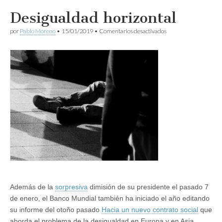
Desigualdad horizontal
en
por
Pablo Moreno
•
15/01/2019
•
Comentarios desactivados
Desigualdad
horizontal
Además de la
sorpresiva
dimisión de su presidente el pasado 7
de enero, el Banco Mundial también ha iniciado el año editando
su informe del otoño pasado
Hacia un nuevo contrato social
que
aborda el problema de la desigualdad en Europa y en Asia