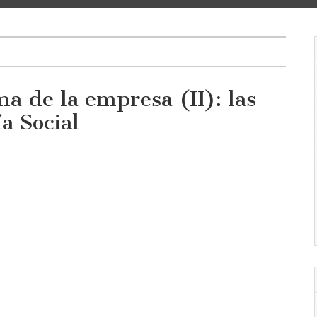
a de la empresa (II): las
a Social
en
Hacia
un
nuevo
paradigma
de
la
empresa
II):
las
entidades
de
la
Economía
Social