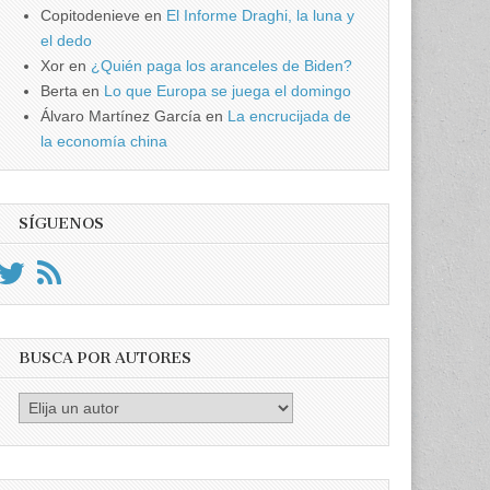
Copitodenieve
en
El Informe Draghi, la luna y
el dedo
Xor
en
¿Quién paga los aranceles de Biden?
Berta
en
Lo que Europa se juega el domingo
Álvaro Martínez García
en
La encrucijada de
la economía china
SÍGUENOS
BUSCA POR AUTORES
Busca
por
Autores