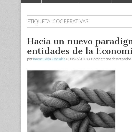
to
menu
content
ETIQUETA:
COOPERATIVAS
Hacia un nuevo paradigm
entidades de la Economí
por
Inmaculada Ordiales
•
03/07/2018
•
Comentarios desactivados
(