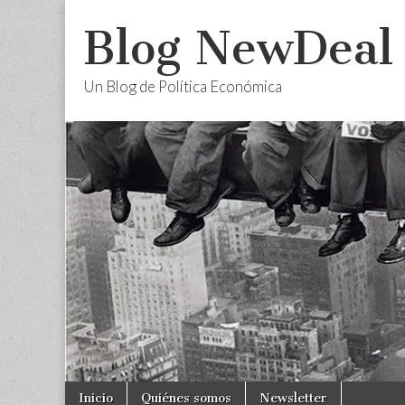
Blog NewDeal
Un Blog de Política Económica
Skip
Main
Inicio
Quiénes somos
Newsletter