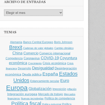
ARCHIVO DE ENTRADAS
Archivo
de
entradas
TEMAS
Banco Central Europeo
Boris Johnson
Alemania
Brexit
Cadenas de valor globales
Cambio climático
China
Comercio
Comercio internacional
COVID-19
Coyuntura
Coronavirus
Competencia
económica
Crisis económica
Crecimiento
Crisis
Desigualdad
Desintegración
financiera
Desarrollo
Estados
España
económica
Deuda pública
Unidos
Euro
Estancamiento secular
Europa
Globalización
Imposición
inflación
Integración europea
Mercado de trabajo
Mercados
Política de competencia
financieros
Nuevas tecnologías
Política fiscal
Política
Política industrial