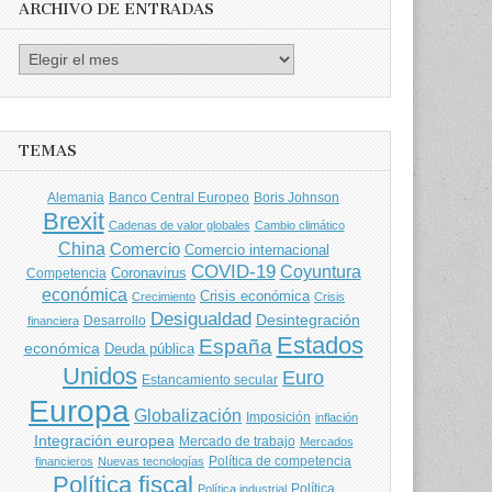
ARCHIVO DE ENTRADAS
Archivo
de
entradas
TEMAS
Banco Central Europeo
Boris Johnson
Alemania
Brexit
Cadenas de valor globales
Cambio climático
China
Comercio
Comercio internacional
COVID-19
Coyuntura
Coronavirus
Competencia
económica
Crisis económica
Crecimiento
Crisis
Desigualdad
Desintegración
financiera
Desarrollo
Estados
España
económica
Deuda pública
Unidos
Euro
Estancamiento secular
Europa
Globalización
Imposición
inflación
Integración europea
Mercado de trabajo
Mercados
Política de competencia
financieros
Nuevas tecnologías
Política fiscal
Política
Política industrial