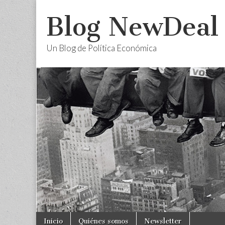
Blog NewDeal
Un Blog de Política Económica
Skip
Main
Inicio
Quiénes somos
Newsletter