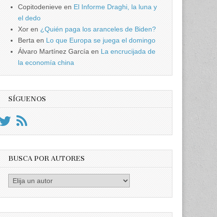
Copitodenieve
en
El Informe Draghi, la luna y
el dedo
Xor
en
¿Quién paga los aranceles de Biden?
Berta
en
Lo que Europa se juega el domingo
Álvaro Martínez García
en
La encrucijada de
la economía china
SÍGUENOS
BUSCA POR AUTORES
Busca
por
Autores