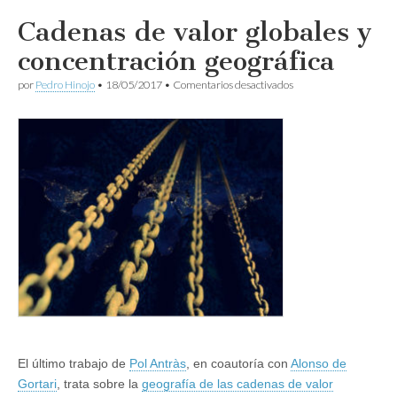
Cadenas de valor globales y
concentración geográfica
en
por
Pedro Hinojo
•
18/05/2017
•
Comentarios desactivados
Cadenas
de
valor
globales
y
concentración
geográfica
El último trabajo de
Pol Antràs
, en coautoría con
Alonso de
Gortari
, trata sobre la
geografía de las cadenas de valor