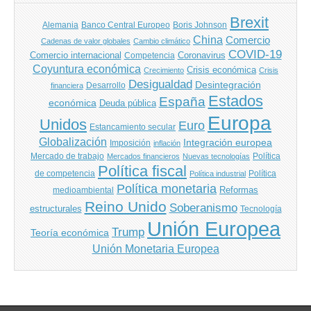
Brexit
Banco Central Europeo
Boris Johnson
Alemania
China
Comercio
Cadenas de valor globales
Cambio climático
COVID-19
Comercio internacional
Coronavirus
Competencia
Coyuntura económica
Crisis económica
Crecimiento
Crisis
Desigualdad
Desintegración
financiera
Desarrollo
Estados
España
económica
Deuda pública
Europa
Unidos
Euro
Estancamiento secular
Globalización
Integración europea
Imposición
inflación
Mercado de trabajo
Política
Mercados financieros
Nuevas tecnologías
Política fiscal
de competencia
Política
Política industrial
Política monetaria
Reformas
medioambiental
Reino Unido
Soberanismo
estructurales
Tecnología
Unión Europea
Trump
Teoría económica
Unión Monetaria Europea