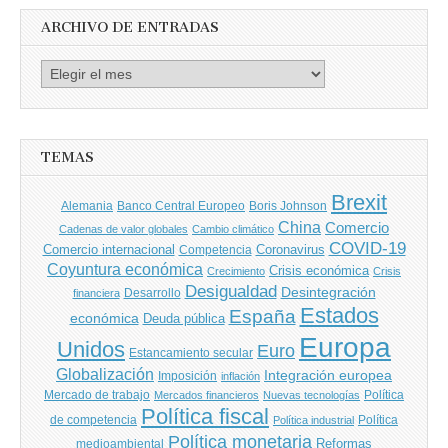
ARCHIVO DE ENTRADAS
Archivo
de
entradas
TEMAS
Brexit
Banco Central Europeo
Boris Johnson
Alemania
China
Comercio
Cadenas de valor globales
Cambio climático
COVID-19
Comercio internacional
Coronavirus
Competencia
Coyuntura económica
Crisis económica
Crecimiento
Crisis
Desigualdad
Desintegración
financiera
Desarrollo
Estados
España
económica
Deuda pública
Europa
Unidos
Euro
Estancamiento secular
Globalización
Integración europea
Imposición
inflación
Mercado de trabajo
Política
Mercados financieros
Nuevas tecnologías
Política fiscal
de competencia
Política
Política industrial
Política monetaria
Reformas
medioambiental