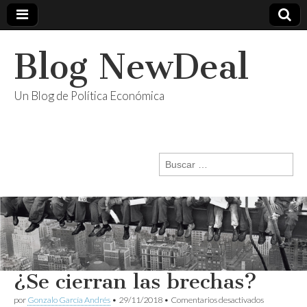
Blog NewDeal
Un Blog de Política Económica
Buscar:
¿Se cierran las brechas?
en
por
Gonzalo García Andrés
•
29/11/2018
•
Comentarios desactivados