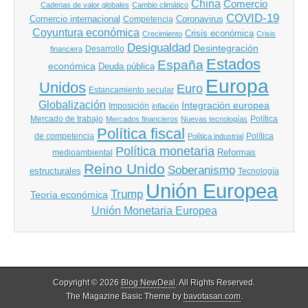
China
Comercio
Cadenas de valor globales
Cambio climático
COVID-19
Comercio internacional
Coronavirus
Competencia
Coyuntura económica
Crisis económica
Crecimiento
Crisis
Desigualdad
Desintegración
financiera
Desarrollo
Estados
España
económica
Deuda pública
Europa
Unidos
Euro
Estancamiento secular
Globalización
Integración europea
Imposición
inflación
Mercado de trabajo
Política
Mercados financieros
Nuevas tecnologías
Política fiscal
de competencia
Política
Política industrial
Política monetaria
Reformas
medioambiental
Reino Unido
Soberanismo
estructurales
Tecnología
Unión Europea
Trump
Teoría económica
Unión Monetaria Europea
Copyright © 2026
Blog NewDeal
. All Rights Reserved.
The Magazine Basic Theme by
bavotasan.com
.