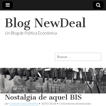
Blog NewDeal
Un Blog de Política Económica
Buscar:
Nostalgia de aquel BIS
en
por
Gonzalo García Andrés
•
10/07/2018
•
Comentarios desactivados