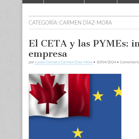
to
menu
content
CATEGORÍA:
CARMEN DÍAZ-MORA
El CETA y las PYMEs: im
empresa
por
Lucian Cernat y Carmen Díaz-Mora
•
10/04/2024
•
Comentario