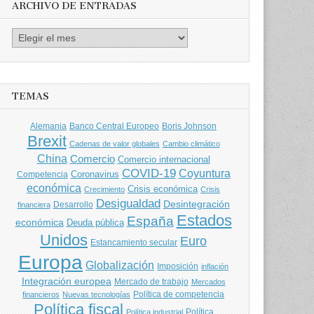
ARCHIVO DE ENTRADAS
Archivo
de
entradas
TEMAS
Banco Central Europeo
Boris Johnson
Alemania
Brexit
Cadenas de valor globales
Cambio climático
China
Comercio
Comercio internacional
COVID-19
Coyuntura
Coronavirus
Competencia
económica
Crisis económica
Crecimiento
Crisis
Desigualdad
Desintegración
financiera
Desarrollo
Estados
España
económica
Deuda pública
Unidos
Euro
Estancamiento secular
Europa
Globalización
Imposición
inflación
Integración europea
Mercado de trabajo
Mercados
Política de competencia
financieros
Nuevas tecnologías
Política fiscal
Política
Política industrial