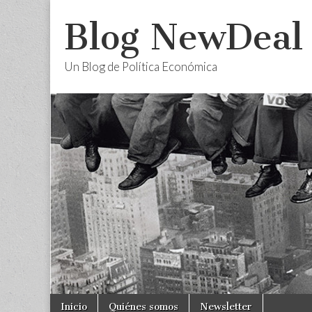
Blog NewDeal
Un Blog de Política Económica
Skip
Main
Inicio
Quiénes somos
Newsletter