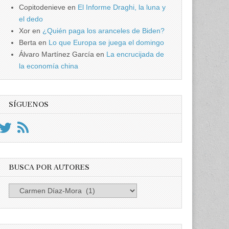
Copitodenieve
en
El Informe Draghi, la luna y
el dedo
Xor
en
¿Quién paga los aranceles de Biden?
Berta
en
Lo que Europa se juega el domingo
Álvaro Martínez García
en
La encrucijada de
la economía china
SÍGUENOS
BUSCA POR AUTORES
Busca
por
Autores