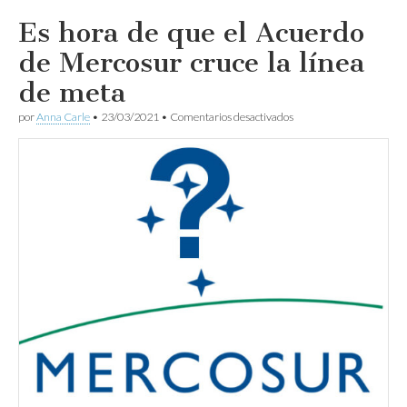
Es hora de que el Acuerdo
de Mercosur cruce la línea
de meta
en
por
Anna Carle
•
23/03/2021
•
Comentarios desactivados
Es
hora
de
que
el
Acuerdo
de
Mercosur
cruce
la
línea
de
meta