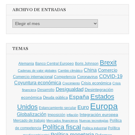
ARCHIVO DE ENTRADAS
Archivo
de
entradas
TEMAS
Brexit
Banco Central Europeo
Boris Johnson
Alemania
China
Comercio
Cadenas de valor globales
Cambio climático
COVID-19
Comercio internacional
Coronavirus
Competencia
Coyuntura económica
Crisis económica
Crecimiento
Crisis
Desigualdad
Desintegración
financiera
Desarrollo
Estados
España
económica
Deuda pública
Europa
Unidos
Euro
Estancamiento secular
Globalización
Integración europea
Imposición
inflación
Mercado de trabajo
Política
Mercados financieros
Nuevas tecnologías
Política fiscal
de competencia
Política
Política industrial
Política monetaria