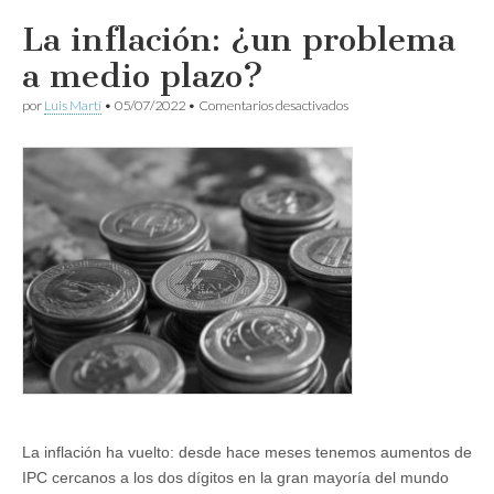
La inflación: ¿un problema
a medio plazo?
en
por
Luis Martí
•
05/07/2022
•
Comentarios desactivados
La
inflación:
¿un
problema
a
medio
plazo?
La inflación ha vuelto: desde hace meses tenemos aumentos de
IPC cercanos a los dos dígitos en la gran mayoría del mundo