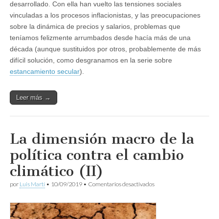
desarrollado. Con ella han vuelto las tensiones sociales
vinculadas a los procesos inflacionistas, y las preocupaciones
sobre la dinámica de precios y salarios, problemas que
teníamos felizmente arrumbados desde hacía más de una
década (aunque sustituidos por otros, probablemente de más
difícil solución, como desgranamos en la serie sobre
estancamiento secular
).
Leer más →
La dimensión macro de la
política contra el cambio
climático (II)
en
por
Luis Martí
•
10/09/2019
•
Comentarios desactivados
La
dimensión
macro
de