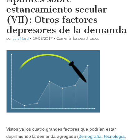
estancamiento secular
(VII): Otros factores
depresores de la demanda
en
por
Luis Martí
•
19/09/2017
•
Comentarios desactivados
Apuntes
sobre
estancamiento
secular
(VII):
Otros
factores
depresores
de
la
demanda
Vistos ya los cuatro grandes factores que podrían estar
deprimiendo la demanda agregada (
demografía
,
tecnología
,