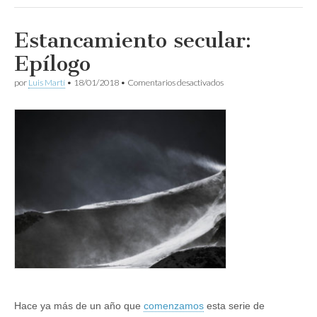
Estancamiento secular:
Epílogo
en
por
Luis Martí
•
18/01/2018
•
Comentarios desactivados
Estancamiento
secular:
Epílogo
Hace ya más de un año que
comenzamos
esta serie de