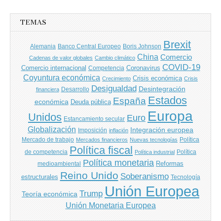
entradas
TEMAS
Brexit
Banco Central Europeo
Boris Johnson
Alemania
China
Comercio
Cadenas de valor globales
Cambio climático
COVID-19
Comercio internacional
Coronavirus
Competencia
Coyuntura económica
Crisis económica
Crecimiento
Crisis
Desigualdad
Desintegración
financiera
Desarrollo
Estados
España
económica
Deuda pública
Europa
Unidos
Euro
Estancamiento secular
Globalización
Integración europea
Imposición
inflación
Mercado de trabajo
Política
Mercados financieros
Nuevas tecnologías
Política fiscal
de competencia
Política
Política industrial
Política monetaria
Reformas
medioambiental
Reino Unido
Soberanismo
estructurales
Tecnología
Unión Europea
Trump
Teoría económica
Unión Monetaria Europea