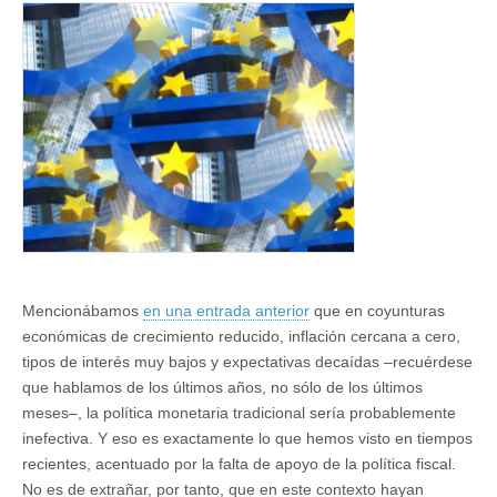
estancamiento
secular
(IX):
Implicaciones
de
política
monetaria
Mencionábamos
en una entrada anterior
que en coyunturas
económicas de crecimiento reducido, inflación cercana a cero,
tipos de interés muy bajos y expectativas decaídas –recuérdese
que hablamos de los últimos años, no sólo de los últimos
meses–, la política monetaria tradicional sería probablemente
inefectiva. Y eso es exactamente lo que hemos visto en tiempos
recientes, acentuado por la falta de apoyo de la política fiscal.
No es de extrañar, por tanto, que en este contexto hayan