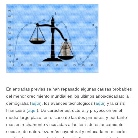
sobre
estancamiento
secular
(VI):
la
distribución
de
la
renta
como
depresor
de
la
demanda
En entradas previas se han repasado algunas causas probables
del menor crecimiento mundial en los últimos años/décadas: la
demografía (
aquí
), los avances tecnológicos (
aquí
) y la crisis
financiera (
aquí
). De carácter estructural y proyección en el
medio-largo plazo, en el caso de las dos primeras, y por tanto
más estrechamente vinculadas a las tesis de estancamiento
secular; de naturaleza más coyuntural y enfocada en el corto-