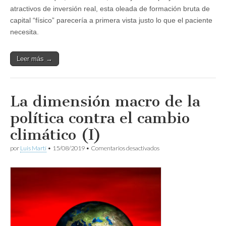
atractivos de inversión real, esta oleada de formación bruta de
capital “físico” parecería a primera vista justo lo que el paciente
necesita.
Leer más →
La dimensión macro de la
política contra el cambio
climático (I)
en
por
Luis Martí
•
15/08/2019
•
Comentarios desactivados
La
dimensión
macro
de
la
política
contra
el
cambio