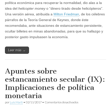
política económica para recuperar la normalidad, dio alas a la
idea del
helicopter money
o “dinero tirado desde helicópteros”.
Una versión aérea, atribuida a
Milton Friedman
, de los célebres
párrafos de la Teoría General de Keynes, donde éste
recomendaba, ante situaciones de estancamiento persistente,
ocultar billetes en minas abandonadas, para que su hallazgo y
posterior gasto impulsasen la economía.
Leer más →
Apuntes sobre
estancamiento secular (IX):
Implicaciones de política
monetaria
en
por
Luis Martí
•
02/11/2017
•
Comentarios desactivados
Apuntes
sobre