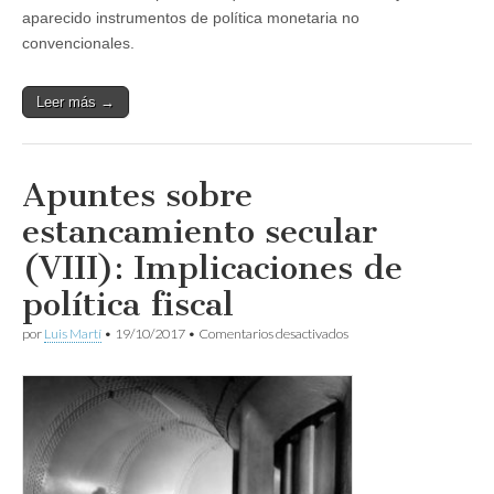
aparecido instrumentos de política monetaria no
convencionales.
Leer más →
Apuntes sobre
estancamiento secular
(VIII): Implicaciones de
política fiscal
en
por
Luis Martí
•
19/10/2017
•
Comentarios desactivados
Apuntes
sobre
estancamiento
secular
(VIII):
Implicaciones
de
política
fiscal