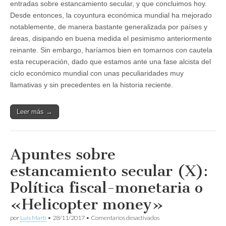
entradas sobre estancamiento secular, y que concluimos hoy.
Desde entonces, la coyuntura económica mundial ha mejorado
notablemente, de manera bastante generalizada por países y
áreas, disipando en buena medida el pesimismo anteriormente
reinante. Sin embargo, haríamos bien en tomarnos con cautela
esta recuperación, dado que estamos ante una fase alcista del
ciclo económico mundial con unas peculiaridades muy
llamativas y sin precedentes en la historia reciente.
Leer más →
Apuntes sobre
estancamiento secular (X):
Política fiscal-monetaria o
«Helicopter money»
en
por
Luis Martí
•
28/11/2017
•
Comentarios desactivados
Apuntes