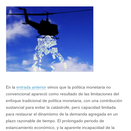
sobre
estancamiento
secular
(X):
Política
fiscal-
monetaria
o
«Helicopter
money»
En la
entrada anterior
vimos que la política monetaria no
convencional apareció como resultado de las limitaciones del
enfoque tradicional de política monetaria, con una contribución
sustancial para evitar la catástrofe, pero capacidad limitada
para restaurar el dinamismo de la demanda agregada en un
plazo razonable de tiempo. El prolongado periodo de
estancamiento económico, y la aparente incapacidad de la