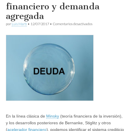
financiero y demanda
agregada
en
por
Luis Martí
•
12/07/2017
•
Comentarios desactivados
Apuntes
sobre
estancamiento
secular
(V).
Factores
depresores
de
la
demanda:
acelerador
financiero
y
demanda
agregada
En la línea clásica de
Minsky
(teoría financiera de la inversión),
y los desarrollos posteriores de Bernanke, Stiglitz y otros
(
acelerador financiero
), podemos identificar el sistema crediticio