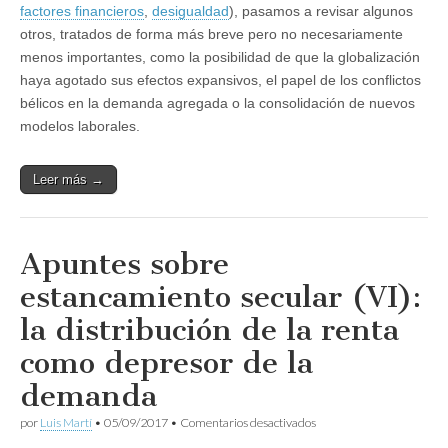
factores financieros
,
desigualdad
), pasamos a revisar algunos
otros, tratados de forma más breve pero no necesariamente
menos importantes, como la posibilidad de que la globalización
haya agotado sus efectos expansivos, el papel de los conflictos
bélicos en la demanda agregada o la consolidación de nuevos
modelos laborales.
Leer más →
Apuntes sobre
estancamiento secular (VI):
la distribución de la renta
como depresor de la
demanda
en
por
Luis Martí
•
05/09/2017
•
Comentarios desactivados
Apuntes