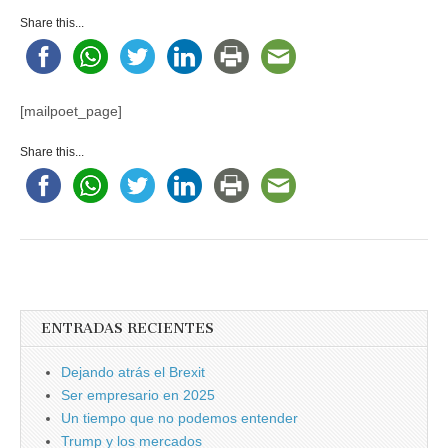
Página
de
Share this...
MailPoet
[mailpoet_page]
Share this...
Post
navigation
ENTRADAS RECIENTES
Dejando atrás el Brexit
Ser empresario en 2025
Un tiempo que no podemos entender
Trump y los mercados