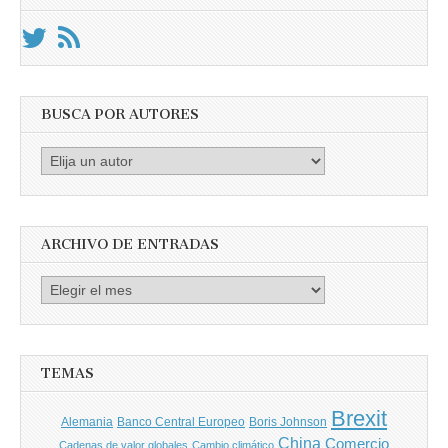
BUSCA POR AUTORES
Busca
por
Autores
ARCHIVO DE ENTRADAS
Archivo
de
entradas
TEMAS
Brexit
Banco Central Europeo
Boris Johnson
Alemania
China
Comercio
Cadenas de valor globales
Cambio climático