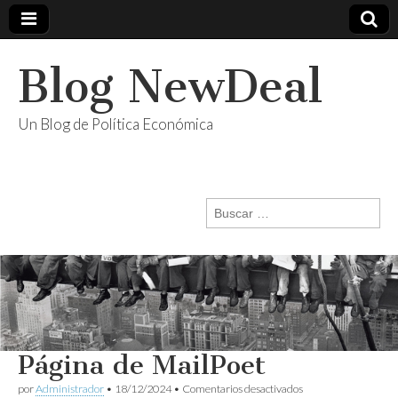
Blog NewDeal
Un Blog de Política Económica
Buscar:
Página de MailPoet
en
por
Administrador
•
18/12/2024
•
Comentarios desactivados